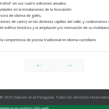
Drafod" en sus cuatro ediciones anuales;
vidades en la instalaciones de la Asociación:
esora de idioma de galés;
s de canto) en las distintas capillas del valle, y colaboramos 
edificio histórico y la ampliación y/o renovación de su mobiliari
la competencia de poesía tradicional en idioma castellano.
Anterior
Siguiente
© 2025 Galeses en la Patagonia. Todos los derechos reservado
eriencia en nuestro sitio web.