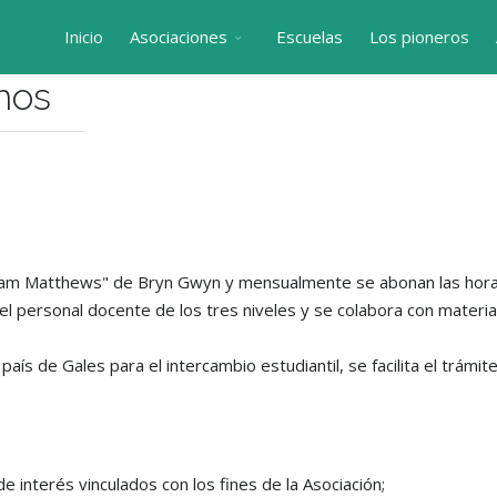
Inicio
Asociaciones
Escuelas
Los pioneros
mos
aham Matthews" de Bryn Gwyn y mensualmente se abonan las horas
 el personal docente de los tres niveles y se colabora con mater
país de Gales para el intercambio estudiantil, se facilita el trámi
de interés vinculados con los fines de la Asociación;