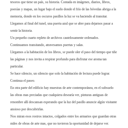
tesoros que tiene un país, su historia. Contada en imágenes, diarios, libros,
poesías y mapas, un lugar bajo el suelo donde el frío de las bóvedas abriga a la
memoria, donde en los oscuros pasillos la luz se va haciendo al transitar.
Llegamos al final del tunel, una puerta azul que se abre para dejarnos pasar a
sentir la historia.
Un pequeño cuarto repleto de archivos cautelosamente ordenados.
Continuamos transitando, atravesamos puertas y salas.
Llegamos a la habitación de los libros, se puede oler el paso del tiempo que tiñe
las páginas y nos invita a respirar profundo para disfrutar ese aroma tan
particular.
Se hace silencio, un silencio que solo la habitación de lectura puede lograr.
Continua el paseo.
En otra parte del edificio hay muestras de arte contemporánea, en el subsuelo
las obras mas preciadas que cualquiera desearía ver, pinturas antiguas de
renombre allí descansan esperando que la luz del pasillo anuncie algún visitante
ansioso por descubrirlas.
Nos miran esos rostros intactos, colgados entre los armarios que guardan otras
miles de obras de arte mas, que no tuvieron la oportunidad de dejarse ver.