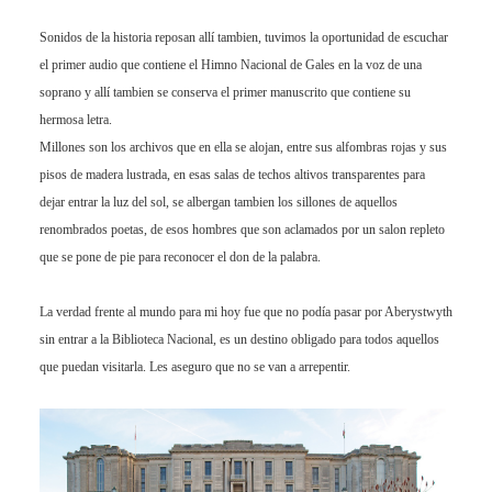
Sonidos de la historia reposan allí tambien, tuvimos la oportunidad de escuchar
el primer audio que contiene el Himno Nacional de Gales en la voz de una
soprano y allí tambien se conserva el primer manuscrito que contiene su
hermosa letra.
Millones son los archivos que en ella se alojan, entre sus alfombras rojas y sus
pisos de madera lustrada, en esas salas de techos altivos transparentes para
dejar entrar la luz del sol, se albergan tambien los sillones de aquellos
renombrados poetas, de esos hombres que son aclamados por un salon repleto
que se pone de pie para reconocer el don de la palabra.
La verdad frente al mundo para mi hoy fue que no podía pasar por Aberystwyth
sin entrar a la Biblioteca Nacional, es un destino obligado para todos aquellos
que puedan visitarla. Les aseguro que no se van a arrepentir.