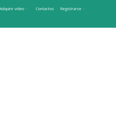
Adquirir video
Contactos
Registrarse