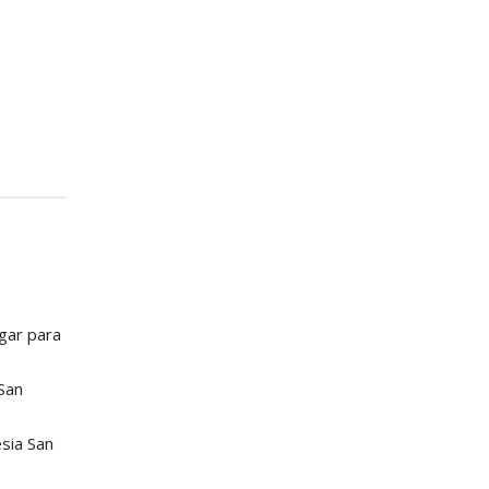
ugar para
San
esia San