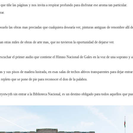
 que tiñe las páginas y nos invita a respirar profundo para disfrutar ese aroma tan particular.
rar.
bsuelo las obras mas preciadas que cualquiera desearía ver, pinturas antiguas de renombre allí d
n otras miles de obras de arte mas, que no tuvieron la oportunidad de dejarse ver.
e escuchar el primer audio que contiene el Himno Nacional de Gales en la voz de una soprano y 
s y sus pisos de madera lustrada, en esas salas de techos altivos transparentes para dejar entrar 
pleto que se pone de pie para reconocer el don de la palabra.
stwyth sin entrar a la Biblioteca Nacional, es un destino obligado para todos aquellos que pued