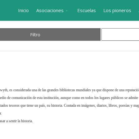
Inicio
Asociaciones
Escuelas
Los pioneros
Filtro
twyth, es considerada una de las grandes bibliotecas mundiales ya que dispone de una reputació
 medio de comunicación de esta institución, aunque como en todos los lugares públicos se admite 
ados tesoros que tiene un país, su historia. Contada en imágenes, diarios, libros, poesías y mapa
r.
ar a sentir la historia.