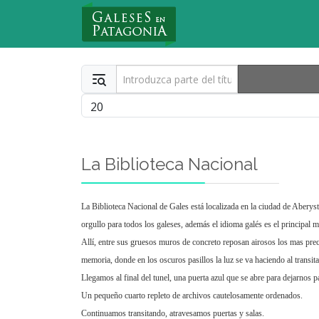
Nuevo Usuario
Introduzca parte del título
Cantidad
La Biblioteca Nacional
La Biblioteca Nacional de Gales está localizada en la ciudad de Aberys
orgullo para todos los galeses, además el idioma galés es el principal
Allí, entre sus gruesos muros de concreto reposan airosos los mas preci
memoria, donde en los oscuros pasillos la luz se va haciendo al transita
Llegamos al final del tunel, una puerta azul que se abre para dejarnos pas
Un pequeño cuarto repleto de archivos cautelosamente ordenados.
Continuamos transitando, atravesamos puertas y salas.