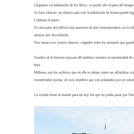
Llegamos a la habitación de los libros, se puede oler el paso del tiempo
Se hace silencio, un silencio que solo la habitación de lectura puede log
Continua el paseo.
En otra parte del edificio hay muestras de arte contemporánea, en el su
ansioso por descubrirlas.
Nos miran esos rostros intactos, colgados entre los armarios que guarda
Sonidos de la historia reposan allí tambien, tuvimos la oportunidad d
letra.
Millones son los archivos que en ella se alojan, entre sus alfombras roja
renombrados poetas, de esos hombres que son aclamados por un salon re
La verdad frente al mundo para mi hoy fue que no podía pasar por Abery